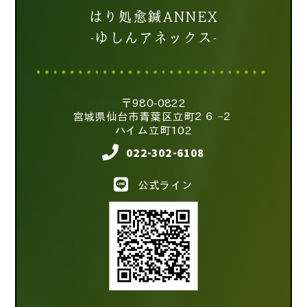
はり処愈鍼ANNEX
-ゆしんアネックス-
〒980-0822
宮城県仙台市青葉区立町２６−２
ハイム立町102
022-302-6108
公式ライン