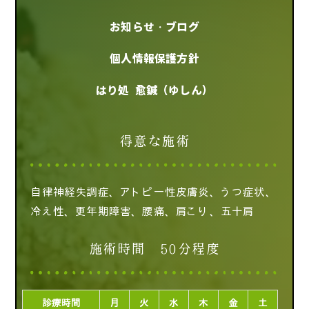
お知らせ・ブログ
個人情報保護方針
はり処 愈鍼（ゆしん）
得意な施術
自律神経失調症、アトピー性皮膚炎、うつ症状、
冷え性、更年期障害、腰痛、肩こり、五十肩
施術時間 50分程度
診療時間
月
火
水
木
金
土