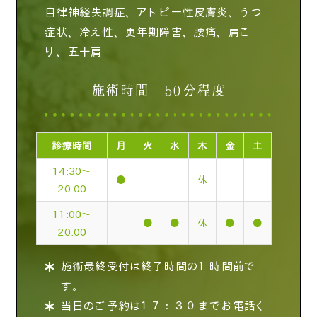
自律神経失調症、アトピー性皮膚炎、うつ
症状、冷え性、更年期障害、腰痛、肩こ
り、五十肩
施術時間 50分程度
診療時間
月
火
水
木
金
土
14:30～
●
休
20:00
11:00～
●
●
休
●
●
20:00
施術最終受付は終了時間の１時間前で
す。
当日のご予約は１７：３０までお電話く