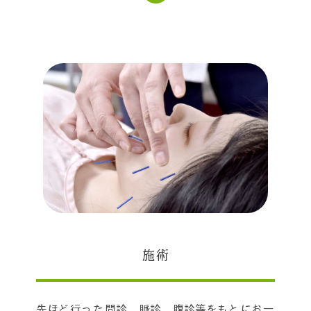
施術
先ほど行った問診、脈診、腹診等をもとにお一