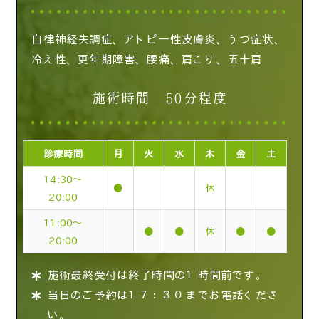
自律神経失調症、アトピー性皮膚炎、うつ症状、
冷え性、更年期障害、腰痛、肩こり、五十肩
施術時間 50分程度
診療時間
月
火
水
木
金
土
14:30～
●
休
20:00
11:00～
●
●
休
●
●
20:00
施術最終受付は終了時間の１時間前です。
当日のご予約は１７：３０までお電話くださ
い。