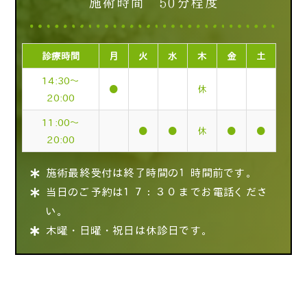
施術時間 50分程度
診療時間
月
火
水
木
金
土
14:30～
●
休
20:00
11:00～
●
●
休
●
●
20:00
施術最終受付は終了時間の１時間前です。
当日のご予約は１７：３０までお電話くださ
い。
木曜・日曜・祝日は休診日です。