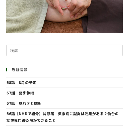
最新情報
68話 8月の予定
67話 夏季休暇
67話 夏バテと鍼灸
66話【NHKで紹介】片頭痛・気象病に鍼灸は効果がある？仙台の
女性専門鍼灸院ができること