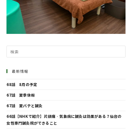
最新情報
68話 8月の予定
67話 夏季休暇
67話 夏バテと鍼灸
66話【NHKで紹介】片頭痛・気象病に鍼灸は効果がある？仙台の
女性専門鍼灸院ができること