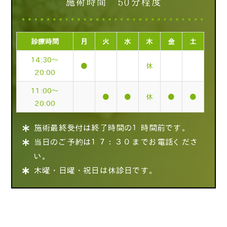
施術時間 50分程度
診療時間
月
火
水
木
金
土
14:30～
●
休
20:00
11:00～
●
●
休
●
●
20:00
施術最終受付は終了時間の１時間前です。
当日のご予約は１７：３０までお電話くださ
い。
木曜・日曜・祝日は休診日です。