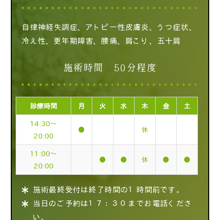
自律神経失調症、アトピー性皮膚炎、うつ症状、
冷え性、更年期障害、腰痛、肩こり、五十肩
施術時間 50分程度
診療時間
月
火
水
木
金
土
14:30～
●
休
20:00
11:00～
●
●
休
●
●
20:00
施術最終受付は終了時間の１時間前です。
当日のご予約は１７：３０までお電話くださ
い。