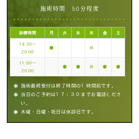
施術時間 50分程度
診療時間
月
火
水
木
金
土
14:30～
●
休
20:00
11:00～
●
●
休
●
●
20:00
施術最終受付は終了時間の１時間前です。
当日のご予約は１７：３０までお電話くださ
い。
木曜・日曜・祝日は休診日です。