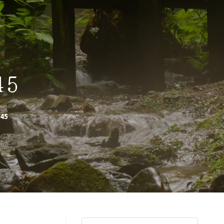
45
45