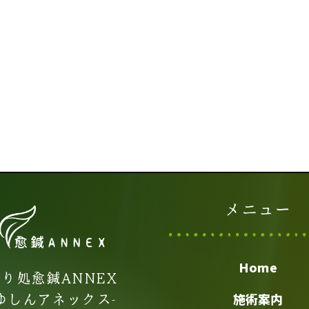
メニュー
Home
り処愈鍼ANNEX
-ゆしんアネックス-
施術案内