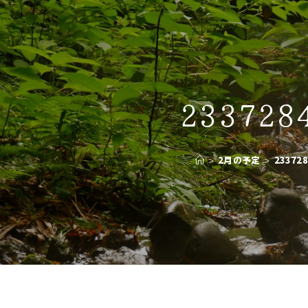
233728
>
2月の予定
>
233728