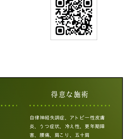
得意な施術
自律神経失調症、アトピー性皮膚
炎、うつ症状、冷え性、更年期障
害、腰痛、肩こり、五十肩