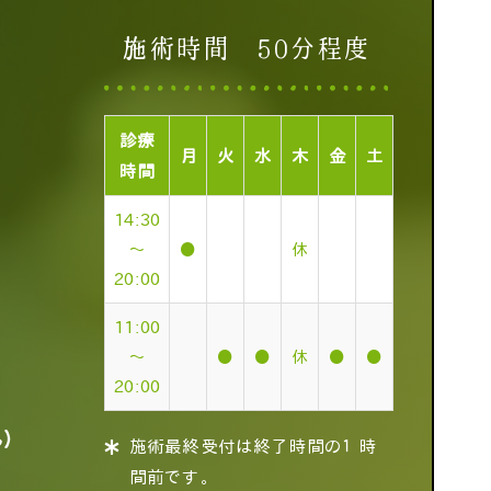
施術時間 50分程度
診療
月
火
水
木
金
土
時間
14:30
～
●
休
20:00
11:00
～
●
●
休
●
●
20:00
ん）
施術最終受付は終了時間の１時
間前です。