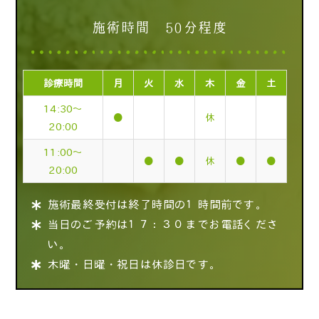
施術時間 50分程度
診療時間
月
火
水
木
金
土
14:30～
●
休
20:00
11:00～
●
●
休
●
●
20:00
施術最終受付は終了時間の１時間前です。
当日のご予約は１７：３０までお電話くださ
い。
木曜・日曜・祝日は休診日です。