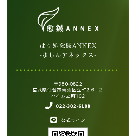
はり処愈鍼ANNEX
-ゆしんアネックス-
〒980-0822
宮城県仙台市青葉区立町２６−２
ハイム立町102
022-302-6108
公式ライン