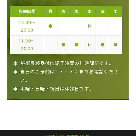
診療時間
月
火
水
木
金
土
14:30～
●
休
20:00
11:00～
●
●
休
●
●
20:00
施術最終受付は終了時間の１時間前です。
当日のご予約は１７：３０までお電話くださ
い。
木曜・日曜・祝日は休診日です。