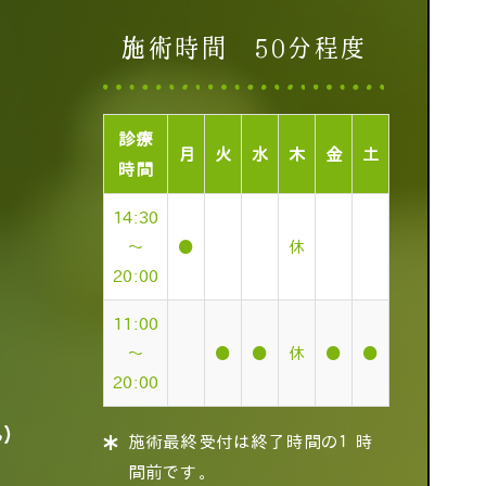
施術時間 50分程度
診療
月
火
水
木
金
土
時間
14:30
～
●
休
20:00
11:00
～
●
●
休
●
●
20:00
ん）
施術最終受付は終了時間の１時
間前です。