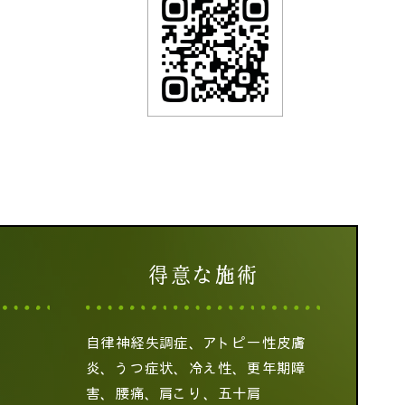
得意な施術
自律神経失調症、アトピー性皮膚
炎、うつ症状、冷え性、更年期障
害、腰痛、肩こり、五十肩