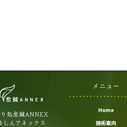
メニュー
Home
り処愈鍼ANNEX
-ゆしんアネックス-
施術案内