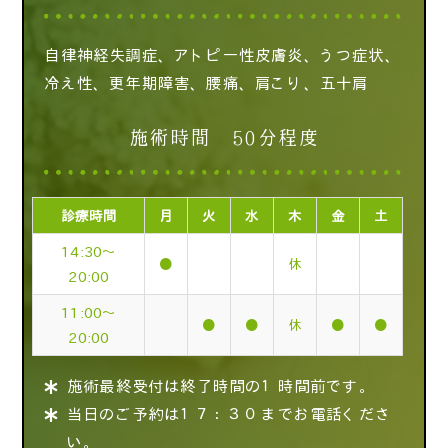
自律神経失調症、アトピー性皮膚炎、うつ症状、
冷え性、更年期障害、腰痛、肩こり、五十肩
施術時間 50分程度
診療時間
月
火
水
木
金
土
14:30～
●
休
20:00
11:00～
●
●
休
●
●
20:00
施術最終受付は終了時間の１時間前です。
当日のご予約は１７：３０までお電話くださ
い。