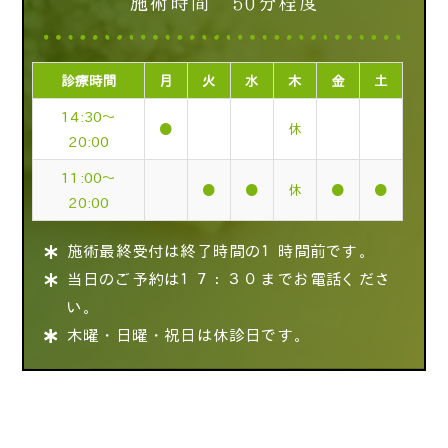
施術時間 50分程度
診療時間
月
火
水
木
金
土
14:30～
●
休
20:00
11:00～
●
●
休
●
●
20:00
施術最終受付は終了時間の１時間前です。
当日のご予約は１７：３０までお電話くださ
い。
木曜・日曜・祝日は休診日です。