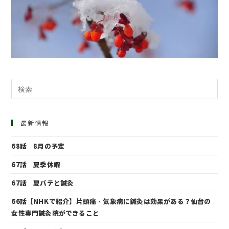
最新情報
68話 8月の予定
67話 夏季休暇
67話 夏バテと鍼灸
66話【NHKで紹介】片頭痛・気象病に鍼灸は効果がある？仙台の
女性専門鍼灸院ができること