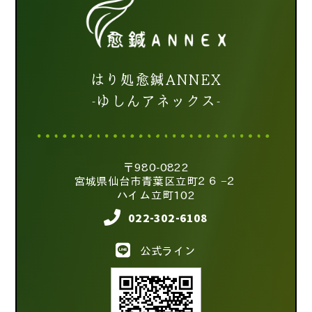
はり処愈鍼ANNEX
-ゆしんアネックス-
〒980-0822
宮城県仙台市青葉区立町２６−２
ハイム立町102
022-302-6108
公式ライン