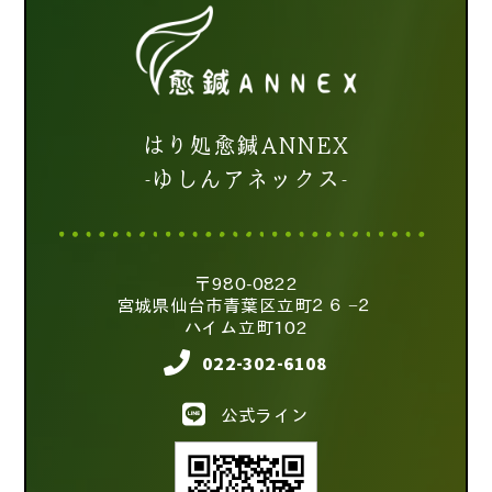
はり処愈鍼ANNEX
-ゆしんアネックス-
〒980-0822
宮城県仙台市青葉区立町２６−２
ハイム立町102
022-302-6108
公式ライン