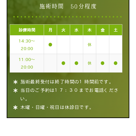
施術時間 50分程度
診療時間
月
火
水
木
金
土
14:30～
●
休
20:00
11:00～
●
●
休
●
●
20:00
施術最終受付は終了時間の１時間前です。
当日のご予約は１７：３０までお電話くださ
い。
木曜・日曜・祝日は休診日です。