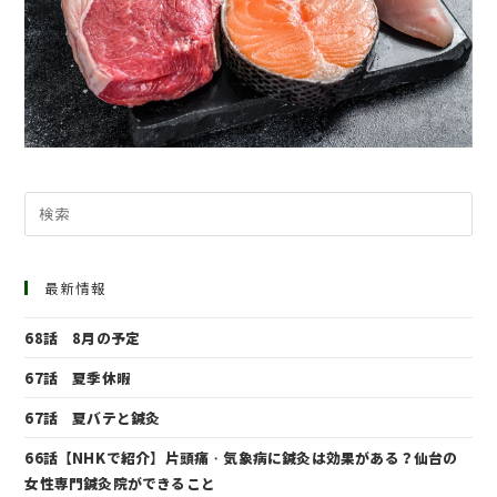
最新情報
68話 8月の予定
67話 夏季休暇
67話 夏バテと鍼灸
66話【NHKで紹介】片頭痛・気象病に鍼灸は効果がある？仙台の
女性専門鍼灸院ができること