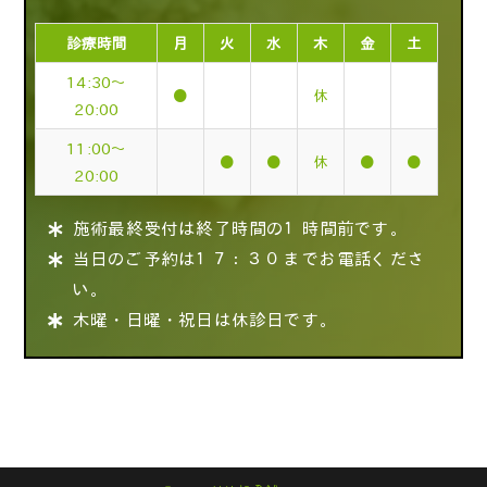
診療時間
月
火
水
木
金
土
14:30～
●
休
20:00
11:00～
●
●
休
●
●
20:00
施術最終受付は終了時間の１時間前です。
当日のご予約は１７：３０までお電話くださ
い。
木曜・日曜・祝日は休診日です。