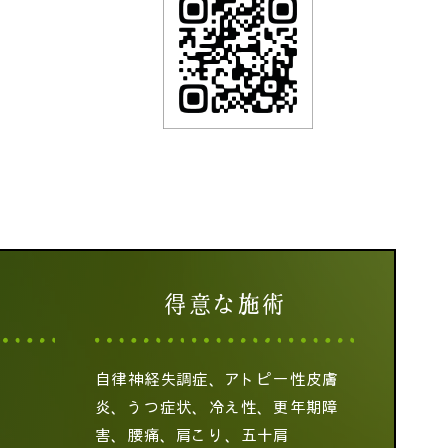
得意な施術
自律神経失調症、アトピー性皮膚
炎、うつ症状、冷え性、更年期障
害、腰痛、肩こり、五十肩