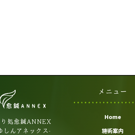
メニュー
Home
り処愈鍼ANNEX
-ゆしんアネックス-
施術案内