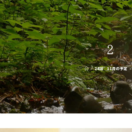
2
>
24話 11月の予定
>