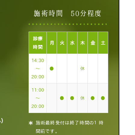
施術時間 50分程度
診療
月
火
水
木
金
土
時間
14:30
～
●
休
20:00
11:00
～
●
●
休
●
●
20:00
ん）
施術最終受付は終了時間の１時
間前です。