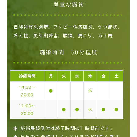
得意な施術
自律神経失調症、アトピー性皮膚炎、うつ症状、
冷え性、更年期障害、腰痛、肩こり、五十肩
施術時間 50分程度
診療時間
月
火
水
木
金
土
14:30～
●
休
20:00
11:00～
●
●
休
●
●
20:00
施術最終受付は終了時間の１時間前です。
当日のご予約は１７：３０までお電話くださ