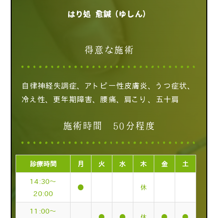
はり処 愈鍼（ゆしん）
得意な施術
自律神経失調症、アトピー性皮膚炎、うつ症状、
冷え性、更年期障害、腰痛、肩こり、五十肩
施術時間 50分程度
診療時間
月
火
水
木
金
土
14:30～
●
休
20:00
11:00～
●
●
休
●
●