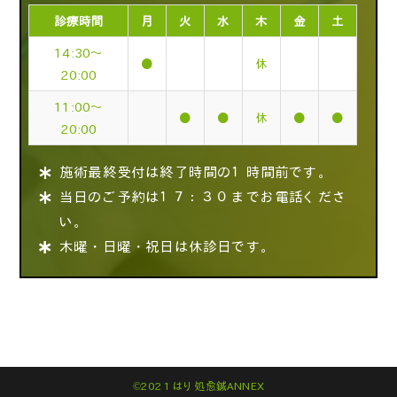
診療時間
月
火
水
木
金
土
14:30～
●
休
20:00
11:00～
●
●
休
●
●
20:00
施術最終受付は終了時間の１時間前です。
当日のご予約は１７：３０までお電話くださ
い。
木曜・日曜・祝日は休診日です。
©2021 はり処愈鍼ANNEX